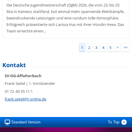
Die Deutsche Jugendmeisterschaft (DJJM) 2026, die vom 23. bis 25.
Mai in Kamenz stattfand, bot einmal mehr spannende Wettkämpfe,
beeindruckende Leistungen und eine rundum tolle Atmosphäre.
Erfolgreich präsentierte sich Larissa Has mit ihrer Hündin Hexe. Das
Team erreichte einen...
1
2
3
4
5
>
>>
Kontakt
SV-OG-Affalterbach
Frank Seitel | 1. Vorsitzender
01 72. 60 55 11 1
frank.se
itel@t-o
nline.de
Standard Version
To Top