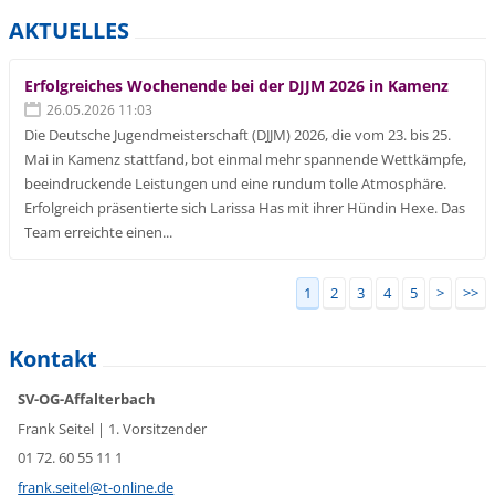
AKTUELLES
Erfolgreiches Wochenende bei der DJJM 2026 in Kamenz
26.05.2026 11:03
Die Deutsche Jugendmeisterschaft (DJJM) 2026, die vom 23. bis 25.
Mai in Kamenz stattfand, bot einmal mehr spannende Wettkämpfe,
beeindruckende Leistungen und eine rundum tolle Atmosphäre.
Erfolgreich präsentierte sich Larissa Has mit ihrer Hündin Hexe. Das
Team erreichte einen...
1
2
3
4
5
>
>>
Kontakt
SV-OG-Affalterbach
Frank Seitel | 1. Vorsitzender
01 72. 60 55 11 1
frank.se
itel@t-o
nline.de