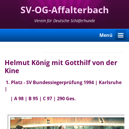
SV-OG-Affalterbach
Verein für Deutsche Schäferhunde
Menü
Helmut König mit Gotthilf von der
Kine
1. Platz - SV Bundessiegerprüfung 1994 | Karlsruhe
|
| A 98 | B 95 | C 97 | 290 Ges.