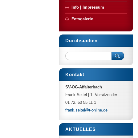
Info | Impressum
Fotogalerie
Durchsuchen
Kontakt
SV-OG-Affalterbach
Frank Seitel | 1. Vorsitzender
01 72. 60 55 11 1
frank.se
itel@t-o
nline.de
AKTUELLES