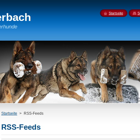
erbach
Startseite
S
erhunde
Startseite
>
RSS-Feeds
RSS-Feeds