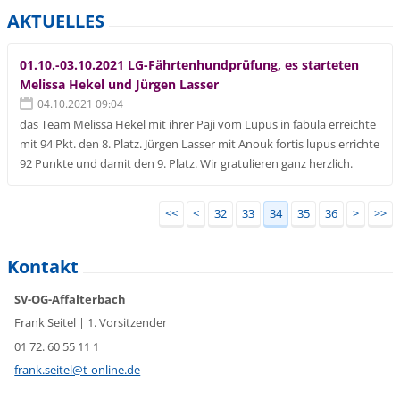
AKTUELLES
01.10.-03.10.2021 LG-Fährtenhundprüfung, es starteten
Melissa Hekel und Jürgen Lasser
04.10.2021 09:04
das Team Melissa Hekel mit ihrer Paji vom Lupus in fabula erreichte
mit 94 Pkt. den 8. Platz. Jürgen Lasser mit Anouk fortis lupus errichte
92 Punkte und damit den 9. Platz. Wir gratulieren ganz herzlich.
<<
<
32
33
34
35
36
>
>>
Kontakt
SV-OG-Affalterbach
Frank Seitel | 1. Vorsitzender
01 72. 60 55 11 1
frank.se
itel@t-o
nline.de