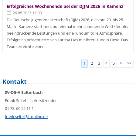
Erfolgreiches Wochenende bei der DJJM 2026 in Kamenz
26.05.2026 11:03
Die Deutsche Jugendmeisterschaft (DJJM) 2026, die vom 23. bis 25.
Mai in Kamenz stattfand, bot einmal mehr spannende Wettkämpfe,
beeindruckende Leistungen und eine rundum tolle Atmosphäre.
Erfolgreich präsentierte sich Larissa Has mit ihrer Hündin Hexe. Das
Team erreichte einen...
1
2
3
4
5
>
>>
Kontakt
SV-OG-Affalterbach
Frank Seitel | 1. Vorsitzender
01 72. 60 55 11 1
frank.se
itel@t-o
nline.de