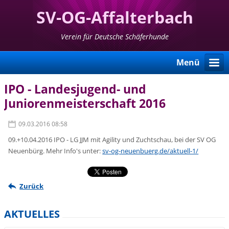
SV-OG-Affalterbach
Verein für Deutsche Schäferhunde
Menü
IPO - Landesjugend- und
Juniorenmeisterschaft 2016
09.03.2016 08:58
09.+10.04.2016 IPO - LG JJM mit Agility und Zuchtschau, bei der SV OG
Neuenbürg. Mehr Info's unter:
sv-og-neuenbuerg.de/aktuell-1/
Zurück
AKTUELLES