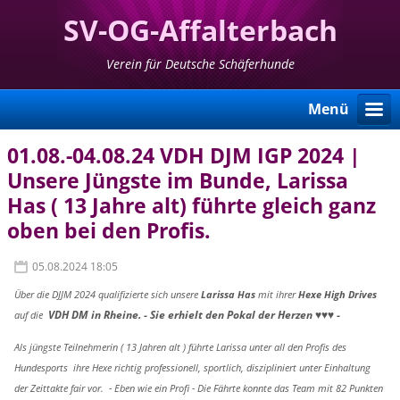
SV-OG-Affalterbach
Verein für Deutsche Schäferhunde
Menü
01.08.-04.08.24 VDH DJM IGP 2024 |
Unsere Jüngste im Bunde, Larissa
Has ( 13 Jahre alt) führte gleich ganz
oben bei den Profis.
05.08.2024 18:05
Über die DJJM 2024 qualifizierte sich unsere
Larissa Has
mit ihrer
Hexe High Drives
Sie erhielt den Pokal der Herzen ♥️♥️♥️ -
auf die
VDH DM in Rheine. -
Als jüngste Teilnehmerin ( 13 Jahren alt ) führte Larissa unter all den Profis des
Hundesports ihre Hexe richtig professionell, sportlich, diszipliniert unter Einhaltung
der Zeittakte fair vor. - Eben wie ein Profi -
Die Fährte konnte das Team mit 82 Punkten