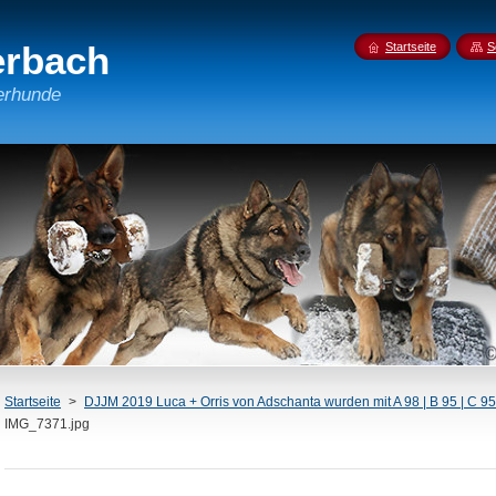
erbach
Startseite
S
erhunde
Startseite
>
DJJM 2019 Luca + Orris von Adschanta wurden mit A 98 | B 95 | C 95
IMG_7371.jpg