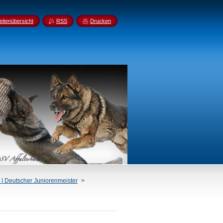
eitenübersicht
RSS
Drucken
 | Deutscher Juniorenmeister
>