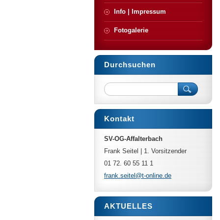
Info | Impressum
Fotogalerie
Durchsuchen
Kontakt
SV-OG-Affalterbach
Frank Seitel | 1. Vorsitzender
01 72. 60 55 11 1
frank.se
itel@t-o
nline.de
AKTUELLES